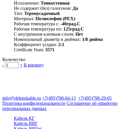
Исполнение:
Тонкостенная
Не содержит (без) галогенов:
Да
Тип:
Термоусадочный
Материал:
Полиолефин (PEX)
Рабочая температура с:
-40град.C
Рабочая температура по:
125град.C
С внутренним клеевым слоем:
Нет
Номинальный диаметр в дюймах:
1/8 дюйма
Коэффициент усадки:
2:1
Certificate Num:
3571
Количество
-
+
В корзину
Группа компаний "Электрокабель"
125480, Москва, Туристская ул, д.25, корп.1, оф. 21
info@elektrokable.ru
+7(495)798-04-13
+7(495)798-29-05
Политика конфиденциальности
Соглашение об обработке
персональных данных
Кабель КГ
Кабель ВВГ
Кабель ВВГнг