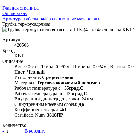
Главная страница
Оnline заказ
Арматура кабельная/Изоляционные материалы
Трубка термоусадочная
Артикул
420506
Бренд
КВТ
Описание
Вес: 0.06кг., Длина: 0.992м., Ширина: 0.034м., Высота: 0.
Цвет:
Черный
Исполнение:
Среднестенная
Материал:
Термоусаживаемый полимер
Рабочая температура с:
-55град.C
Рабочая температура по:
125град.C
Внутренний диаметр до усадки:
24мм
С внутренним клеевым слоем:
Да
Коэффициент усадки:
4:1
Certificate Num:
3618ПР
Количество
-
+
В корзину