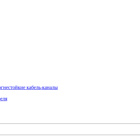
огнестойкие кабель-каналы
еля