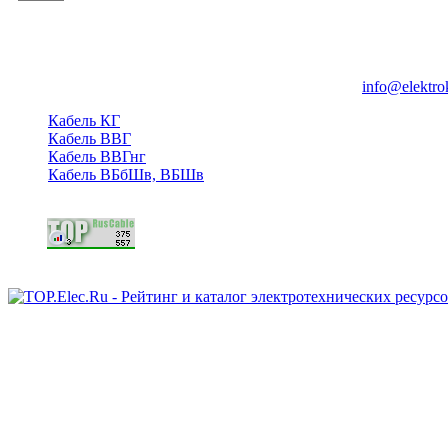
Группа компаний "Электрокабель"
125480, Москва, Туристская ул, д.25, корп.1, оф. 21
info@elektro
Кабель КГ
Кабель ВВГ
Кабель ВВГнг
Кабель ВБбШв, ВБШв
Copyright © 2006 - 2026 Копирование материалов запрещено.