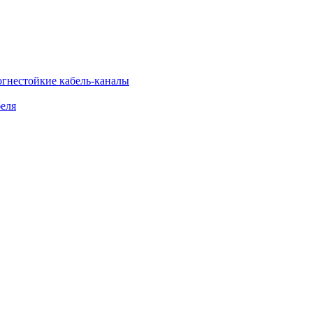
огнестойкие кабель-каналы
еля