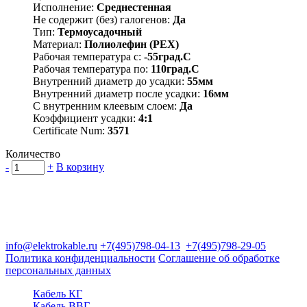
Исполнение:
Среднестенная
Не содержит (без) галогенов:
Да
Тип:
Термоусадочный
Материал:
Полиолефин (PEX)
Рабочая температура с:
-55град.C
Рабочая температура по:
110град.C
Внутренний диаметр до усадки:
55мм
Внутренний диаметр после усадки:
16мм
С внутренним клеевым слоем:
Да
Коэффициент усадки:
4:1
Certificate Num:
3571
Количество
-
+
В корзину
Группа компаний "Электрокабель"
125480, Москва, Туристская ул, д.25, корп.1, оф. 21
info@elektrokable.ru
+7(495)798-04-13
+7(495)798-29-05
Политика конфиденциальности
Соглашение об обработке
персональных данных
Кабель КГ
Кабель ВВГ