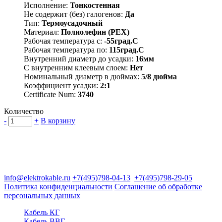
Исполнение:
Тонкостенная
Не содержит (без) галогенов:
Да
Тип:
Термоусадочный
Материал:
Полиолефин (PEX)
Рабочая температура с:
-55град.C
Рабочая температура по:
115град.C
Внутренний диаметр до усадки:
16мм
С внутренним клеевым слоем:
Нет
Номинальный диаметр в дюймах:
5/8 дюйма
Коэффициент усадки:
2:1
Certificate Num:
3740
Количество
-
+
В корзину
Группа компаний "Электрокабель"
125480, Москва, Туристская ул, д.25, корп.1, оф. 21
info@elektrokable.ru
+7(495)798-04-13
+7(495)798-29-05
Политика конфиденциальности
Соглашение об обработке
персональных данных
Кабель КГ
Кабель ВВГ