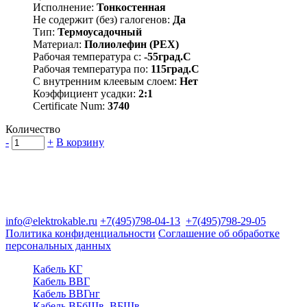
Исполнение:
Тонкостенная
Не содержит (без) галогенов:
Да
Тип:
Термоусадочный
Материал:
Полиолефин (PEX)
Рабочая температура с:
-55град.C
Рабочая температура по:
115град.C
С внутренним клеевым слоем:
Нет
Коэффициент усадки:
2:1
Certificate Num:
3740
Количество
-
+
В корзину
Группа компаний "Электрокабель"
125480, Москва, Туристская ул, д.25, корп.1, оф. 21
info@elektrokable.ru
+7(495)798-04-13
+7(495)798-29-05
Политика конфиденциальности
Соглашение об обработке
персональных данных
Кабель КГ
Кабель ВВГ
Кабель ВВГнг
Кабель ВБбШв, ВБШв