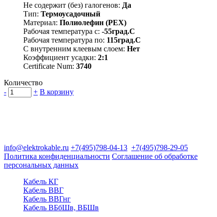
Не содержит (без) галогенов:
Да
Тип:
Термоусадочный
Материал:
Полиолефин (PEX)
Рабочая температура с:
-55град.C
Рабочая температура по:
115град.C
С внутренним клеевым слоем:
Нет
Коэффициент усадки:
2:1
Certificate Num:
3740
Количество
-
+
В корзину
Группа компаний "Электрокабель"
125480, Москва, Туристская ул, д.25, корп.1, оф. 21
info@elektrokable.ru
+7(495)798-04-13
+7(495)798-29-05
Политика конфиденциальности
Соглашение об обработке
персональных данных
Кабель КГ
Кабель ВВГ
Кабель ВВГнг
Кабель ВБбШв, ВБШв