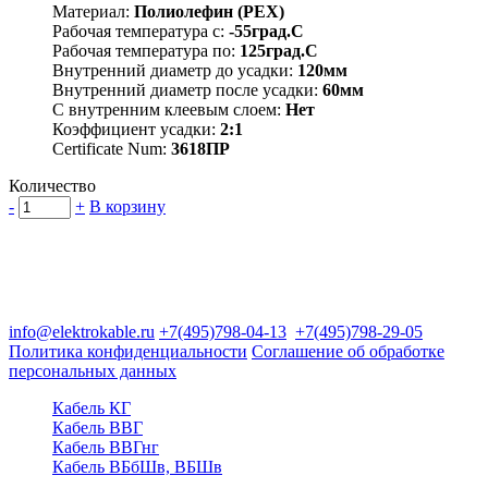
Материал:
Полиолефин (PEX)
Рабочая температура с:
-55град.C
Рабочая температура по:
125град.C
Внутренний диаметр до усадки:
120мм
Внутренний диаметр после усадки:
60мм
С внутренним клеевым слоем:
Нет
Коэффициент усадки:
2:1
Certificate Num:
3618ПР
Количество
-
+
В корзину
Группа компаний "Электрокабель"
125480, Москва, Туристская ул, д.25, корп.1, оф. 21
info@elektrokable.ru
+7(495)798-04-13
+7(495)798-29-05
Политика конфиденциальности
Соглашение об обработке
персональных данных
Кабель КГ
Кабель ВВГ
Кабель ВВГнг
Кабель ВБбШв, ВБШв