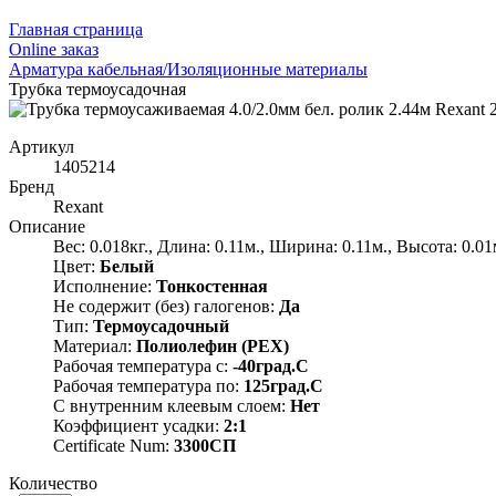
Главная страница
Оnline заказ
Арматура кабельная/Изоляционные материалы
Трубка термоусадочная
Артикул
1405214
Бренд
Rexant
Описание
Вес: 0.018кг., Длина: 0.11м., Ширина: 0.11м., Высота: 0.01
Цвет:
Белый
Исполнение:
Тонкостенная
Не содержит (без) галогенов:
Да
Тип:
Термоусадочный
Материал:
Полиолефин (PEX)
Рабочая температура с:
-40град.C
Рабочая температура по:
125град.C
С внутренним клеевым слоем:
Нет
Коэффициент усадки:
2:1
Certificate Num:
3300СП
Количество