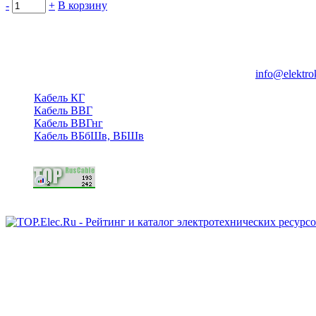
-
+
В корзину
Группа компаний "Электрокабель"
125480, Москва, Туристская ул, д.25, корп.1, оф. 21
info@elektro
Кабель КГ
Кабель ВВГ
Кабель ВВГнг
Кабель ВБбШв, ВБШв
Copyright © 2006 - 2026 Копирование материалов запрещено.