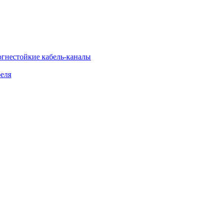
огнестойкие кабель-каналы
еля