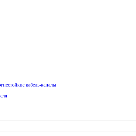
огнестойкие кабель-каналы
еля