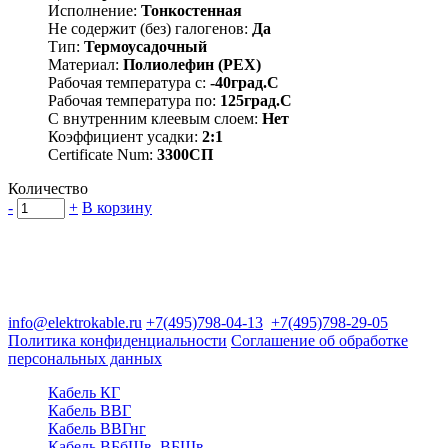
Исполнение:
Тонкостенная
Не содержит (без) галогенов:
Да
Тип:
Термоусадочный
Материал:
Полиолефин (PEX)
Рабочая температура с:
-40град.C
Рабочая температура по:
125град.C
С внутренним клеевым слоем:
Нет
Коэффициент усадки:
2:1
Certificate Num:
3300СП
Количество
-
+
В корзину
Группа компаний "Электрокабель"
125480, Москва, Туристская ул, д.25, корп.1, оф. 21
info@elektrokable.ru
+7(495)798-04-13
+7(495)798-29-05
Политика конфиденциальности
Соглашение об обработке
персональных данных
Кабель КГ
Кабель ВВГ
Кабель ВВГнг
Кабель ВБбШв, ВБШв