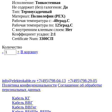
Исполнение:
Тонкостенная
Не содержит (без) галогенов:
Да
Тип:
Термоусадочный
Материал:
Полиолефин (PEX)
Рабочая температура с:
-40град.C
Рабочая температура по:
125град.C
С внутренним клеевым слоем:
Нет
Коэффициент усадки:
2:1
Certificate Num:
3300СП
Количество
-
+
В корзину
Группа компаний "Электрокабель"
125480, Москва, Туристская ул, д.25, корп.1, оф. 21
info@elektrokable.ru
+7(495)798-04-13
+7(495)798-29-05
Политика конфиденциальности
Соглашение об обработке
персональных данных
Кабель КГ
Кабель ВВГ
Кабель ВВГнг
Кабель ВБбШв, ВБШв