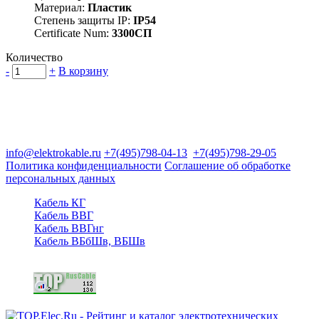
Материал:
Пластик
Степень защиты IP:
IP54
Certificate Num:
3300СП
Количество
-
+
В корзину
Группа компаний "Электрокабель"
125480, Москва, Туристская ул, д.25, корп.1, оф. 21
info@elektrokable.ru
+7(495)798-04-13
+7(495)798-29-05
Политика конфиденциальности
Соглашение об обработке
персональных данных
Кабель КГ
Кабель ВВГ
Кабель ВВГнг
Кабель ВБбШв, ВБШв