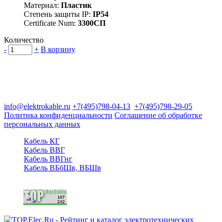
Материал:
Пластик
Степень защиты IP:
IP54
Certificate Num:
3300СП
Количество
-
+
В корзину
Группа компаний "Электрокабель"
125480, Москва, Туристская ул, д.25, корп.1, оф. 21
info@elektrokable.ru
+7(495)798-04-13
+7(495)798-29-05
Политика конфиденциальности
Соглашение об обработке
персональных данных
Кабель КГ
Кабель ВВГ
Кабель ВВГнг
Кабель ВБбШв, ВБШв