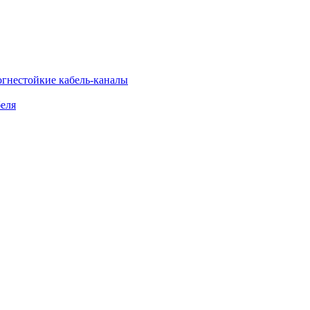
огнестойкие кабель-каналы
еля