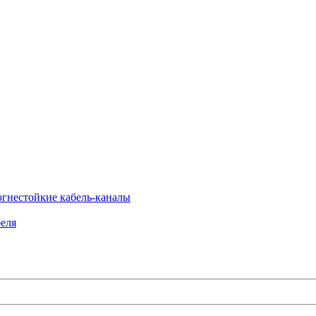
огнестойкие кабель-каналы
еля