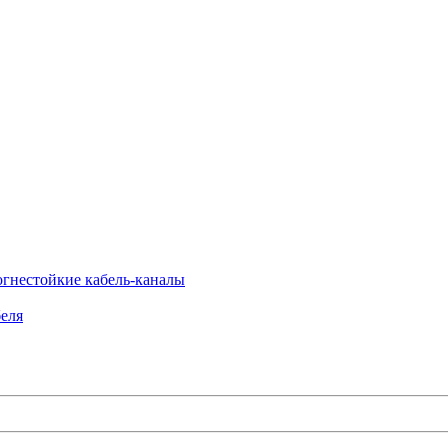
огнестойкие кабель-каналы
еля