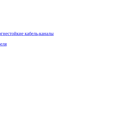
огнестойкие кабель-каналы
еля