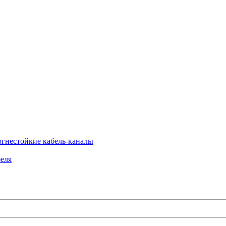
огнестойкие кабель-каналы
еля