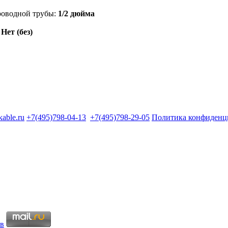
роводной трубы:
1/2 дюйма
:
Нет (без)
kable.ru
+7(495)798-04-13
+7(495)798-29-05
Политика конфиденц