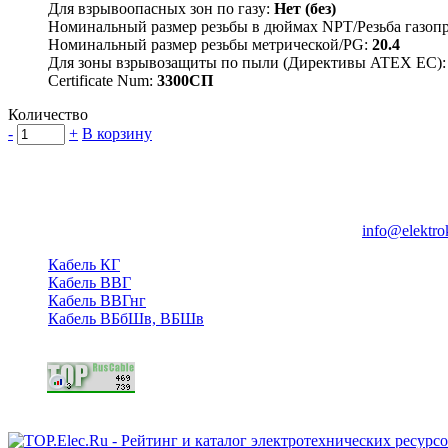
Для взрывоопасных зон по газу:
Нет (без)
Номинальный размер резьбы в дюймах NPT/Резьба газоп
Номинальный размер резьбы метрической/PG:
20.4
Для зоны взрывозащиты по пыли (Директивы ATEX ЕС)
Certificate Num:
3300СП
Количество
-
+
В корзину
Группа компаний "Электрокабель"
125480, Москва, Туристская ул, д.25, корп.1, оф. 21
info@elektro
Кабель КГ
Кабель ВВГ
Кабель ВВГнг
Кабель ВБбШв, ВБШв