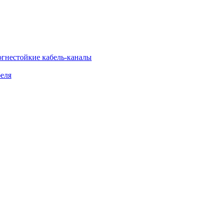
огнестойкие кабель-каналы
еля