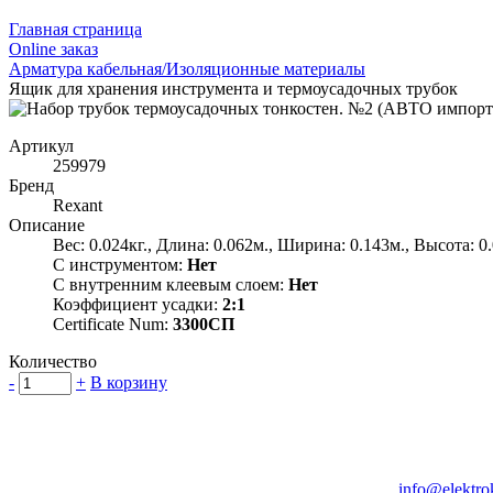
Главная страница
Оnline заказ
Арматура кабельная/Изоляционные материалы
Ящик для хранения инструмента и термоусадочных трубок
Артикул
259979
Бренд
Rexant
Описание
Вес: 0.024кг., Длина: 0.062м., Ширина: 0.143м., Высота: 0
С инструментом:
Нет
С внутренним клеевым слоем:
Нет
Коэффициент усадки:
2:1
Certificate Num:
3300СП
Количество
-
+
В корзину
Группа компаний "Электрокабель"
125480, Москва, Туристская ул, д.25, корп.1, оф. 21
info@elektro