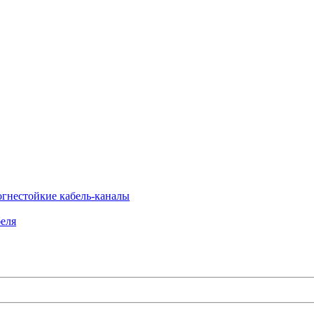
огнестойкие кабель-каналы
еля