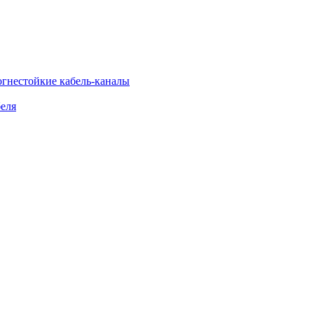
огнестойкие кабель-каналы
еля