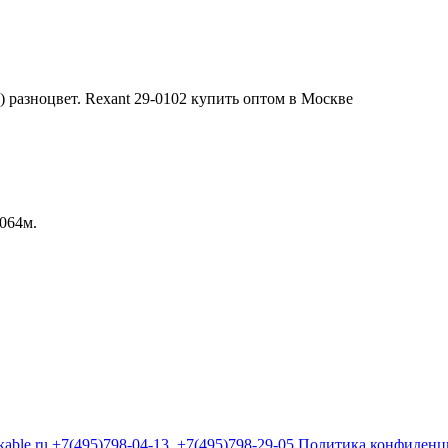
.064м.
kable.ru
+7(495)798-04-13
+7(495)798-29-05
Политика конфиденц