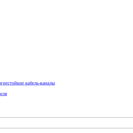
огнестойкие кабель-каналы
еля