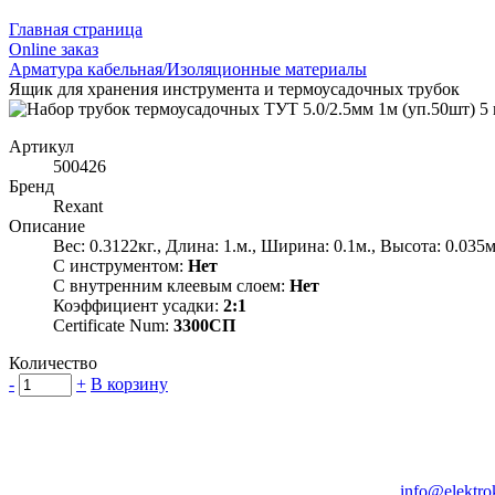
Главная страница
Оnline заказ
Арматура кабельная/Изоляционные материалы
Ящик для хранения инструмента и термоусадочных трубок
Артикул
500426
Бренд
Rexant
Описание
Вес: 0.3122кг., Длина: 1.м., Ширина: 0.1м., Высота: 0.035м
С инструментом:
Нет
С внутренним клеевым слоем:
Нет
Коэффициент усадки:
2:1
Certificate Num:
3300СП
Количество
-
+
В корзину
Группа компаний "Электрокабель"
125480, Москва, Туристская ул, д.25, корп.1, оф. 21
info@elektro