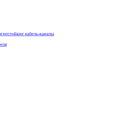
огнестойкие кабель-каналы
еля