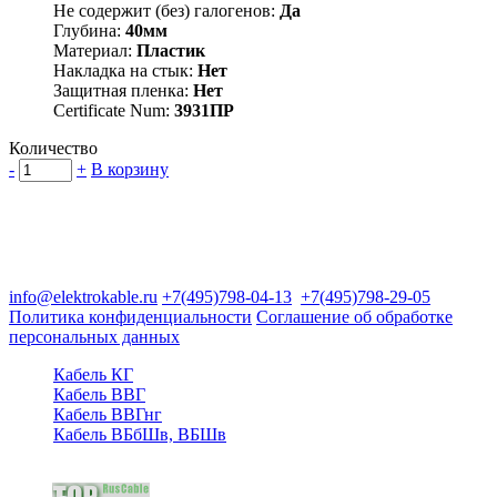
Не содержит (без) галогенов:
Да
Глубина:
40мм
Материал:
Пластик
Накладка на стык:
Нет
Защитная пленка:
Нет
Certificate Num:
3931ПР
Количество
-
+
В корзину
Группа компаний "Электрокабель"
125480, Москва, Туристская ул, д.25, корп.1, оф. 21
info@elektrokable.ru
+7(495)798-04-13
+7(495)798-29-05
Политика конфиденциальности
Соглашение об обработке
персональных данных
Кабель КГ
Кабель ВВГ
Кабель ВВГнг
Кабель ВБбШв, ВБШв