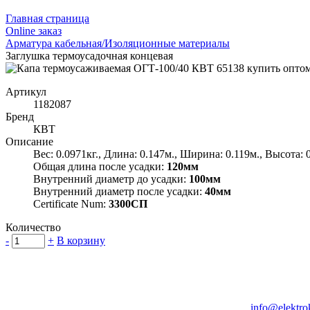
Главная страница
Оnline заказ
Арматура кабельная/Изоляционные материалы
Заглушка термоусадочная концевая
Артикул
1182087
Бренд
КВТ
Описание
Вес: 0.0971кг., Длина: 0.147м., Ширина: 0.119м., Высота: 
Общая длина после усадки:
120мм
Внутренний диаметр до усадки:
100мм
Внутренний диаметр после усадки:
40мм
Certificate Num:
3300СП
Количество
-
+
В корзину
Группа компаний "Электрокабель"
125480, Москва, Туристская ул, д.25, корп.1, оф. 21
info@elektro