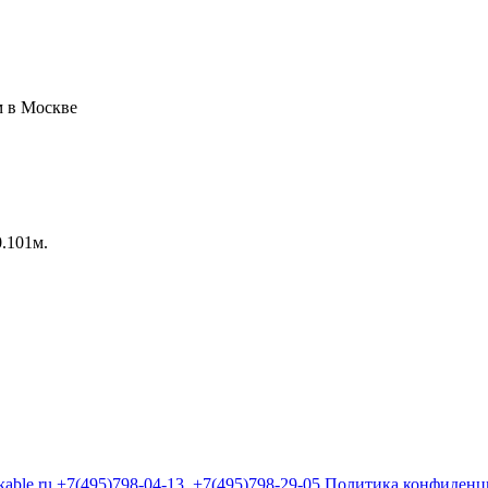
0.101м.
kable.ru
+7(495)798-04-13
+7(495)798-29-05
Политика конфиденц