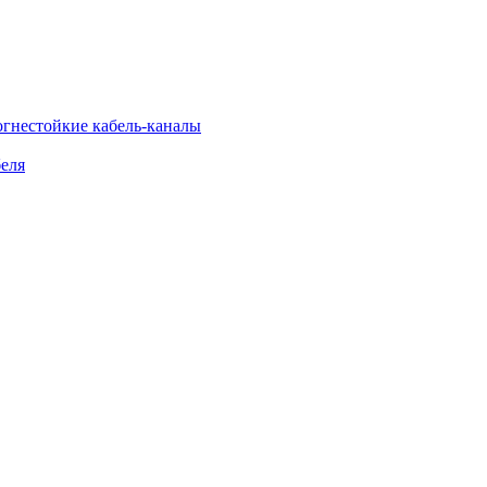
огнестойкие кабель-каналы
еля