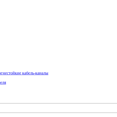
огнестойкие кабель-каналы
еля