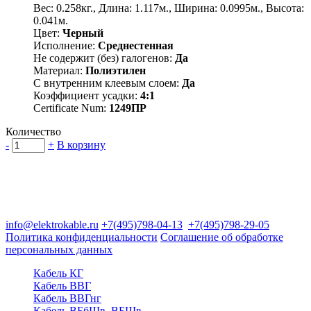
Вес: 0.258кг., Длина: 1.117м., Ширина: 0.0995м., Высота:
0.041м.
Цвет:
Черный
Исполнение:
Среднестенная
Не содержит (без) галогенов:
Да
Материал:
Полиэтилен
С внутренним клеевым слоем:
Да
Коэффициент усадки:
4:1
Certificate Num:
1249ПР
Количество
-
+
В корзину
Группа компаний "Электрокабель"
125480, Москва, Туристская ул, д.25, корп.1, оф. 21
info@elektrokable.ru
+7(495)798-04-13
+7(495)798-29-05
Политика конфиденциальности
Соглашение об обработке
персональных данных
Кабель КГ
Кабель ВВГ
Кабель ВВГнг
Кабель ВБбШв, ВБШв