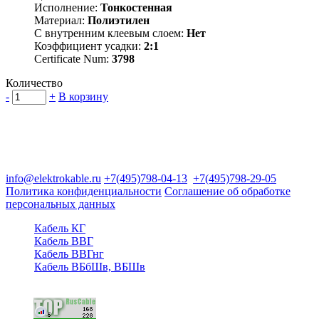
Исполнение:
Тонкостенная
Материал:
Полиэтилен
С внутренним клеевым слоем:
Нет
Коэффициент усадки:
2:1
Certificate Num:
3798
Количество
-
+
В корзину
Группа компаний "Электрокабель"
125480, Москва, Туристская ул, д.25, корп.1, оф. 21
info@elektrokable.ru
+7(495)798-04-13
+7(495)798-29-05
Политика конфиденциальности
Соглашение об обработке
персональных данных
Кабель КГ
Кабель ВВГ
Кабель ВВГнг
Кабель ВБбШв, ВБШв