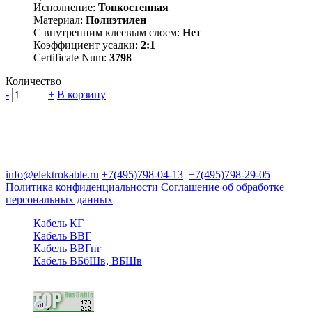
Исполнение:
Тонкостенная
Материал:
Полиэтилен
С внутренним клеевым слоем:
Нет
Коэффициент усадки:
2:1
Certificate Num:
3798
Количество
-
+
В корзину
Группа компаний "Электрокабель"
125480, Москва, Туристская ул, д.25, корп.1, оф. 21
info@elektrokable.ru
+7(495)798-04-13
+7(495)798-29-05
Политика конфиденциальности
Соглашение об обработке
персональных данных
Кабель КГ
Кабель ВВГ
Кабель ВВГнг
Кабель ВБбШв, ВБШв