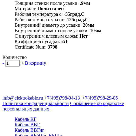
Толщина стенки после усадки:
.9мм
Материал:
Полиэтилен
Рабочая температура с:
-55град.C
Рабочая температура по:
125град.C
Внутренний диаметр до усадки:
20мм
Внутренний диаметр после усадки:
10мм
С внутренним клеевым слоем:
Нет
Коэффициент усадки:
2:1
Certificate Num:
3798
Количество
-
+
В корзину
Группа компаний "Электрокабель"
125480, Москва, Туристская ул, д.25, корп.1, оф. 21
info@elektrokable.ru
+7(495)798-04-13
+7(495)798-29-05
Политика конфиденциальности
Соглашение об обработке
персональных данных
Кабель КГ
Кабель ВВГ
Кабель ВВГнг
Кабель ВБбШв, ВБШв