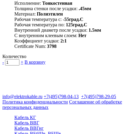
Исполнение:
Тонкостенная
Толщина стенки после усадки:
.45мм
Материал:
Полиэтилен
Рабочая температура с:
-55град.C
Рабочая температура по:
125град.C
Внутренний диаметр после усадки:
1.5мм
С внутренним клеевым слоем:
Нет
Коэффициент усадки:
2:1
Certificate Num:
3798
Количество
-
+
В корзину
Группа компаний "Электрокабель"
125480, Москва, Туристская ул, д.25, корп.1, оф. 21
info@elektrokable.ru
+7(495)798-04-13
+7(495)798-29-05
Политика конфиденциальности
Соглашение об обработке
персональных данных
Кабель КГ
Кабель ВВГ
Кабель ВВГнг
Кабель ВБбШв, ВБШв