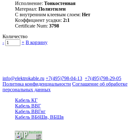
Исполнение:
Тонкостенная
Материал:
Полиэтилен
С внутренним клеевым слоем:
Нет
Коэффициент усадки:
2:1
Certificate Num:
3798
Количество
-
+
В корзину
Группа компаний "Электрокабель"
125480, Москва, Туристская ул, д.25, корп.1, оф. 21
info@elektrokable.ru
+7(495)798-04-13
+7(495)798-29-05
Политика конфиденциальности
Соглашение об обработке
персональных данных
Кабель КГ
Кабель ВВГ
Кабель ВВГнг
Кабель ВБбШв, ВБШв