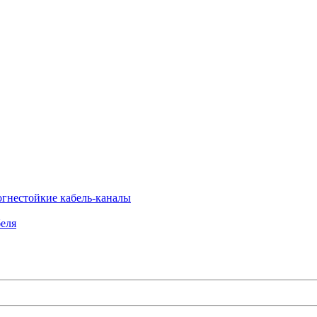
огнестойкие кабель-каналы
еля