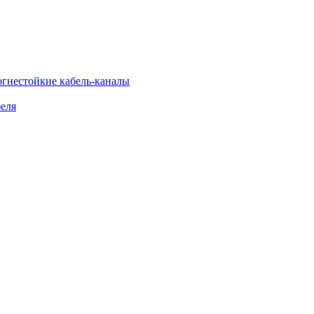
огнестойкие кабель-каналы
еля