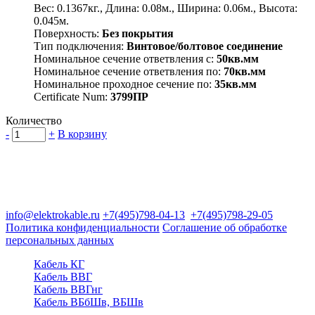
Вес: 0.1367кг., Длина: 0.08м., Ширина: 0.06м., Высота:
0.045м.
Поверхность:
Без покрытия
Тип подключения:
Винтовое/болтовое соединение
Номинальное сечение ответвления с:
50кв.мм
Номинальное сечение ответвления по:
70кв.мм
Номинальное проходное сечение по:
35кв.мм
Certificate Num:
3799ПР
Количество
-
+
В корзину
Группа компаний "Электрокабель"
125480, Москва, Туристская ул, д.25, корп.1, оф. 21
info@elektrokable.ru
+7(495)798-04-13
+7(495)798-29-05
Политика конфиденциальности
Соглашение об обработке
персональных данных
Кабель КГ
Кабель ВВГ
Кабель ВВГнг
Кабель ВБбШв, ВБШв