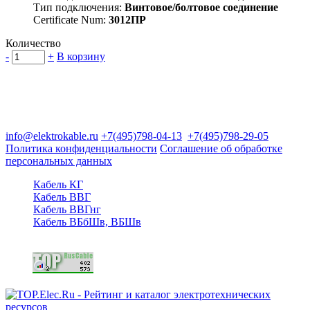
Тип подключения:
Винтовое/болтовое соединение
Certificate Num:
3012ПР
Количество
-
+
В корзину
Группа компаний "Электрокабель"
125480, Москва, Туристская ул, д.25, корп.1, оф. 21
info@elektrokable.ru
+7(495)798-04-13
+7(495)798-29-05
Политика конфиденциальности
Соглашение об обработке
персональных данных
Кабель КГ
Кабель ВВГ
Кабель ВВГнг
Кабель ВБбШв, ВБШв