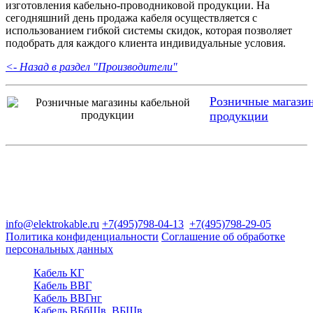
изготовления кабельно-проводниковой продукции. На
сегодняшний день продажа кабеля осуществляется с
использованием гибкой системы скидок, которая позволяет
подобрать для каждого клиента индивидуальные условия.
<- Назад в раздел "Производители"
Розничные магази
продукции
Группа компаний "Электрокабель"
125480, Москва, Туристская ул, д.25, корп.1, оф. 21
info@elektrokable.ru
+7(495)798-04-13
+7(495)798-29-05
Политика конфиденциальности
Соглашение об обработке
персональных данных
Кабель КГ
Кабель ВВГ
Кабель ВВГнг
Кабель ВБбШв, ВБШв