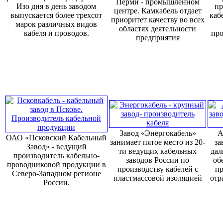
Перми - промышленном
Изо дня в день заводом
пр
центре. Камкабель отдает
выпускается более трехсот
каб
приоритет качеству во всех
марок различных видов
областях деятельности
кабеля и проводов.
про
предприятия
Завод «Энергокабель»
А
ОАО «Псковский Кабельный
занимает пятое место из 20-
за
Завод» - ведущий
ти ведущих кабельных
дал
производитель кабельно-
заводов России по
об
проводниковой продукции в
производству кабелей с
пр
Северо-Западном регионе
пластмассовой изоляцией
отр
России.