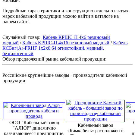
жилами.
Подробные характеристики и конструкцию отдельно взятых
марок кабельной продукции можно найти в каталоге на
нашем сайте.
Случайный товар:
Кабель КРШС-П 4x6 резиновый
медный
/
Кабель КРШС-П 4x16 резиновый медный
/
Кабель
КСБнг(А)-FRHF 1х2х0,64 огнестойкий, медный,
безгалогенный
Обзор предложений рынка кабельной продукции:
Российские крупнейшие заводы - производители кабельной
продукции:
ООО "Кабельный завод
Кабельный завод
"АЛЮР" динамично
«Камкабель» расположен в
развивающееся предприятие.
п