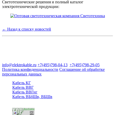
Светотехнические решения и полный каталог
электротехнической продукции:
← Назад к списку новостей
Группа компаний "Электрокабель"
125480, Москва, Туристская ул, д.25, корп.1, оф. 21
info@elektrokable.ru
+7(495)798-04-13
+7(495)798-29-05
Политика конфиденциальности
Соглашение об обработке
персональных данных
Кабель КГ
Кабель ВВГ
Кабель ВВГнг
Кабель ВБбШв, ВБШв