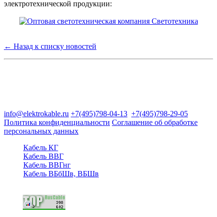
электротехнической продукции:
← Назад к списку новостей
Группа компаний "Электрокабель"
125480, Москва, Туристская ул, д.25, корп.1, оф. 21
info@elektrokable.ru
+7(495)798-04-13
+7(495)798-29-05
Политика конфиденциальности
Соглашение об обработке
персональных данных
Кабель КГ
Кабель ВВГ
Кабель ВВГнг
Кабель ВБбШв, ВБШв