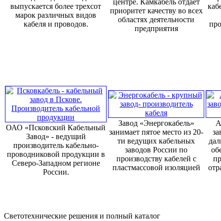
центре. Камкабель отдает
выпускается более трехсот
каб
приоритет качеству во всех
марок различных видов
областях деятельности
кабеля и проводов.
про
предприятия
Завод «Энергокабель»
А
ОАО «Псковский Кабельный
занимает пятое место из 20-
за
Завод» - ведущий
ти ведущих кабельных
дал
производитель кабельно-
заводов России по
об
проводниковой продукции в
производству кабелей с
пр
Северо-Западном регионе
пластмассовой изоляцией
отр
России.
Светотехнические решения и полный каталог