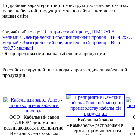
Подробные характеристики и конструкцию отдельно взятых
марок кабельной продукции можно найти в каталоге на
нашем сайте.
Случайный товар:
Электрический провод ПВС 7x1,5
медный
/
Электрический соединительный провод ПВСн 2x2,5
медный
/
Электрический соединительный провод ПВСн
4x0,75 медный
Обзор предложений рынка кабельной продукции:
Российские крупнейшие заводы - производители кабельной
продукции:
ООО "Кабельный завод
Кабельный завод
"АЛЮР" динамично
«Камкабель» расположен в
развивающееся предприятие.
п
Перми - промышленном
Изо дня в день заводом
пр