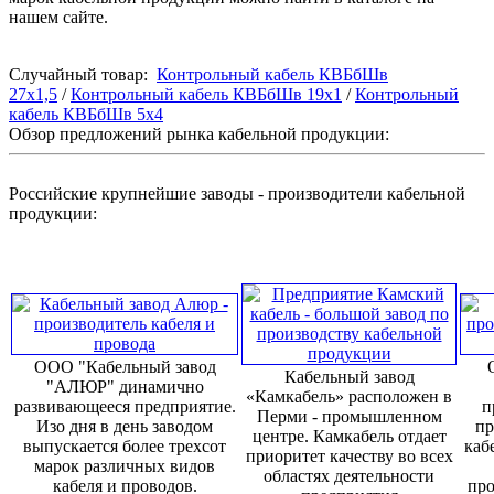
нашем сайте.
Случайный товар:
Контрольный кабель КВБбШв
27х1,5
/
Контрольный кабель КВБбШв 19х1
/
Контрольный
кабель КВБбШв 5х4
Обзор предложений рынка кабельной продукции:
Российские крупнейшие заводы - производители кабельной
продукции:
ООО "Кабельный завод
Кабельный завод
"АЛЮР" динамично
«Камкабель» расположен в
развивающееся предприятие.
п
Перми - промышленном
Изо дня в день заводом
пр
центре. Камкабель отдает
выпускается более трехсот
каб
приоритет качеству во всех
марок различных видов
областях деятельности
кабеля и проводов.
про