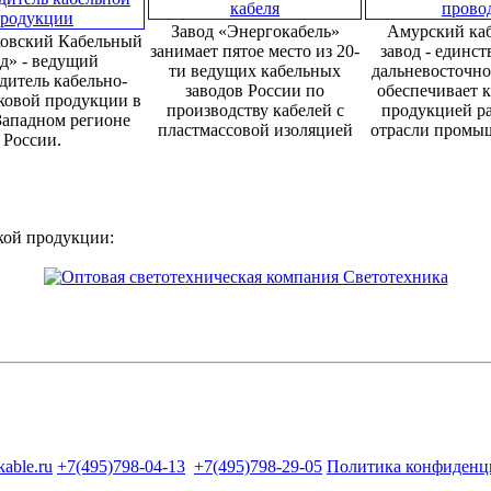
Завод «Энергокабель»
Амурский ка
овский Кабельный
занимает пятое место из 20-
завод - единс
д» - ведущий
ти ведущих кабельных
дальневосточно
дитель кабельно-
заводов России по
обеспечивает 
ковой продукции в
производству кабелей с
продукцией р
Западном регионе
пластмассовой изоляцией
отрасли промы
России.
кой продукции:
kable.ru
+7(495)798-04-13
+7(495)798-29-05
Политика конфиденц