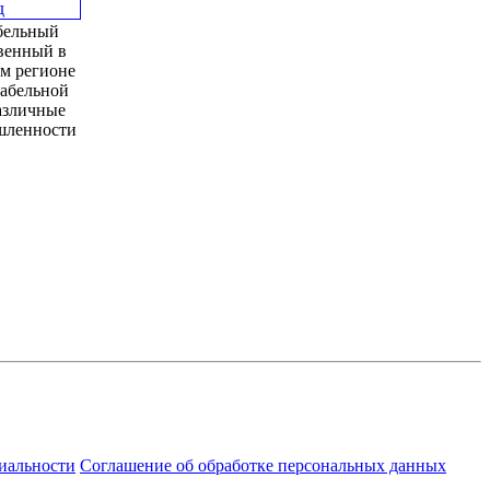
бельный
твенный в
м регионе
кабельной
азличные
шленности
иальности
Соглашение об обработке персональных данных