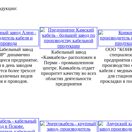
родукции:
абельный завод
ООО "КОНК
Кабельный завод
Р" динамично
специализ
«Камкабель» расположен в
ееся предприятие.
предприятия 
Перми - промышленном
 в день заводом
производство 
центре. Камкабель отдает
тся более трехсот
кабеля с медны
приоритет качеству во всех
различных видов
для стацио
областях деятельности
я и проводов.
прокладки в п
предприятия