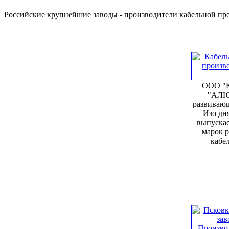
Российские крупнейшие заводы - производители кабельной п
ООО "К
"АЛЮ
развивающ
Изо дня
выпускае
марок 
кабел