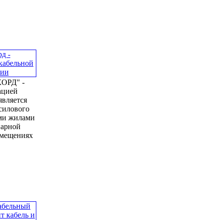
ОРД" -
ацией
является
силового
ми жилами
нарной
омещениях