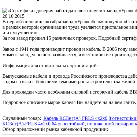
26.10.2015
В первой половине октября завод «Уралкабель» получил «Серт
в рамках которой организации труда уделяется пристальное вн
и их улучшению.
За год завод прошел 15 различных проверок. Подобный сертифи
Завод с 1941 года производит провод и кабель. В 2006 году з
момент завод успешно развивается, имеет широкие производс
Информация для строительных организаций:
Выпускаемые кабели и провода Российского производства дейс
годом в связи с большими темпами роста строительства жилой
Для прокладки часто необходим
силовой негорючий кабель ВВ
Подробное описание марок кабеля Вы найдете на нашем сайте.
Случайный товар:
Кабель КСБнг(А)-FRLS 4х2х0,8 огнестойк
КСБнг(А)-FRLS 4х2х0,64 огнестойкий, пониженной пожарооп
Обзор предложений рынка кабельной продукции: