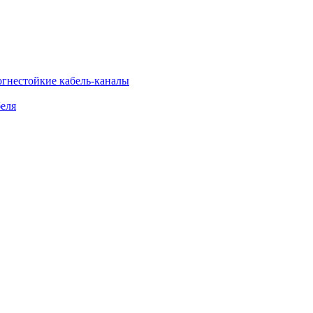
огнестойкие кабель-каналы
еля