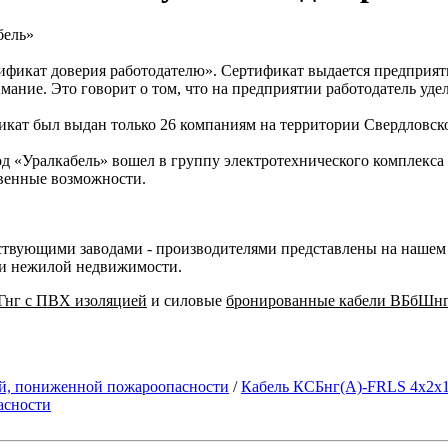
ификат доверия работодателю». Сертификат выдается предприят
имание. Это говорит о том, что на предприятии работодатель уд
кат был выдан только 26 компаниям на территории Свердловской
авод «Уралкабель» вошел в группу электротехнического комплекс
твенные возможности.
твующими заводами - производителями представлены на нашем с
 и нежилой недвижимости.
Гнг с ПВХ изоляцией
и силовые
бронированные кабели ВБбШнг
ий, пониженной пожароопасности
/
Кабель КСБнг(А)-FRLS 4х2х1
асности