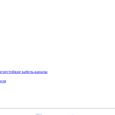
огнестойкие кабель-каналы
еля