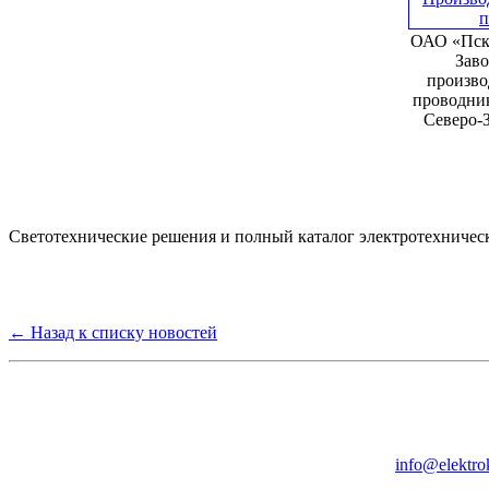
ОАО «Пск
Заво
произво
проводни
Северо-
Светотехнические решения и полный каталог электротехничес
← Назад к списку новостей
Группа компаний "Электрокабель"
125480, Москва, Туристская ул, д.25, корп.1, оф. 21
info@elektro