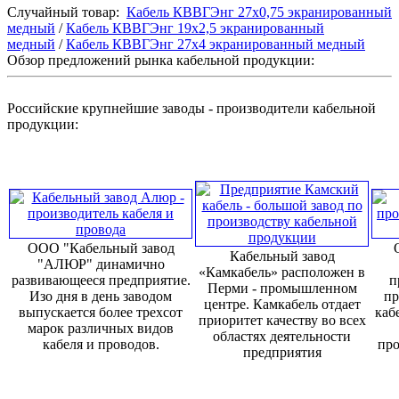
Случайный товар:
Кабель КВВГЭнг 27х0,75 экранированный
медный
/
Кабель КВВГЭнг 19х2,5 экранированный
медный
/
Кабель КВВГЭнг 27х4 экранированный медный
Обзор предложений рынка кабельной продукции:
Российские крупнейшие заводы - производители кабельной
продукции:
ООО "Кабельный завод
Кабельный завод
"АЛЮР" динамично
«Камкабель» расположен в
развивающееся предприятие.
п
Перми - промышленном
Изо дня в день заводом
пр
центре. Камкабель отдает
выпускается более трехсот
каб
приоритет качеству во всех
марок различных видов
областях деятельности
кабеля и проводов.
про
предприятия