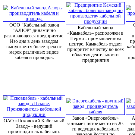
ООО "Кабельный завод
Кабельный завод
"АЛЮР" динамично
«Камкабель» расположен в
развивающееся предприятие.
п
Перми - промышленном
Изо дня в день заводом
пр
центре. Камкабель отдает
выпускается более трехсот
каб
приоритет качеству во всех
марок различных видов
областях деятельности
кабеля и проводов.
про
предприятия
Завод «Энергокабель»
А
ОАО «Псковский Кабельный
занимает пятое место из 20-
за
Завод» - ведущий
ти ведущих кабельных
дал
производитель кабельно-
заводов России по
об