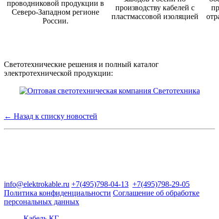
проводниковой продукции в
производству кабелей с
пр
Северо-Западном регионе
пластмассовой изоляцией
отр
России.
Светотехнические решения и полный каталог
электротехнической продукции:
← Назад к списку новостей
Группа компаний "Электрокабель"
125480, Москва, Туристская ул, д.25, корп.1, оф. 21
info@elektrokable.ru
+7(495)798-04-13
+7(495)798-29-05
Политика конфиденциальности
Соглашение об обработке
персональных данных
Кабель КГ