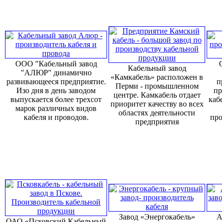
ООО "Кабельный завод
Кабельный завод
"АЛЮР" динамично
«Камкабель» расположен в
развивающееся предприятие.
п
Перми - промышленном
Изо дня в день заводом
пр
центре. Камкабель отдает
выпускается более трехсот
каб
приоритет качеству во всех
марок различных видов
областях деятельности
кабеля и проводов.
про
предприятия
Завод «Энергокабель»
А
ОАО «Псковский Кабельный