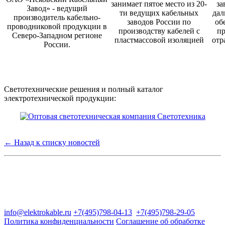
занимает пятое место из 20-
за
Завод» - ведущий
ти ведущих кабельных
дал
производитель кабельно-
заводов России по
об
проводниковой продукции в
производству кабелей с
пр
Северо-Западном регионе
пластмассовой изоляцией
отр
России.
Светотехнические решения и полный каталог
электротехнической продукции:
← Назад к списку новостей
Группа компаний "Электрокабель"
125480, Москва, Туристская ул, д.25, корп.1, оф. 21
info@elektrokable.ru
+7(495)798-04-13
+7(495)798-29-05
Политика конфиденциальности
Соглашение об обработке