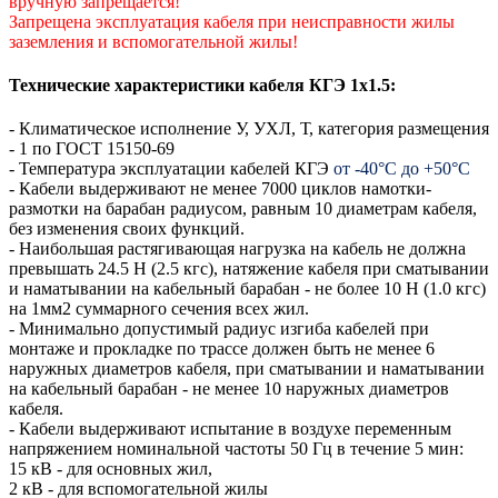
вручную запрещается!
Запрещена эксплуатация кабеля при неисправности жилы
заземления и вспомогательной жилы!
Технические характеристики кабеля КГЭ 1х1.5:
- Климатическое исполнение У, УХЛ, Т, категория размещения
- 1 по ГОСТ 15150-69
- Температура эксплуатации кабелей КГЭ
от -40°С до +50°С
- Кабели выдерживают не менее 7000 циклов намотки-
размотки на барабан радиусом, равным 10 диаметрам кабеля,
без изменения своих функций.
- Наибольшая растягивающая нагрузка на кабель не должна
превышать 24.5 Н (2.5 кгс), натяжение кабеля при сматывании
и наматывании на кабельный барабан - не более 10 Н (1.0 кгс)
на 1мм2 суммарного сечения всех жил.
- Минимально допустимый радиус изгиба кабелей при
монтаже и прокладке по трассе должен быть не менее 6
наружных диаметров кабеля, при сматывании и наматывании
на кабельный барабан - не менее 10 наружных диаметров
кабеля.
- Кабели выдерживают испытание в воздухе переменным
напряжением номинальной частоты 50 Гц в течение 5 мин:
15 кВ - для основных жил,
2 кВ - для вспомогательной жилы