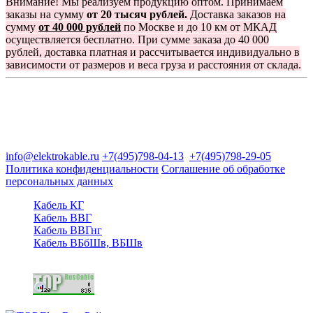
Внимание! Мы реализуем продукцию оптом. Принимаем
заказы на сумму
от 20 тысяч рублей.
Доставка заказов на
сумму
от 40 000 рублей
по Москве и до 10 км от МКАД
осуществляется бесплатно. При сумме заказа до 40 000
рублей, доставка платная и рассчитывается индивидуально в
зависимости от размеров и веса груза и расстояния от склада.
Группа компаний "Электрокабель"
125480, Москва, Туристская ул, д.25, корп.1, оф. 21
info@elektrokable.ru
+7(495)798-04-13
+7(495)798-29-05
Политика конфиденциальности
Соглашение об обработке
персональных данных
Кабель КГ
Кабель ВВГ
Кабель ВВГнг
Кабель ВБбШв, ВБШв