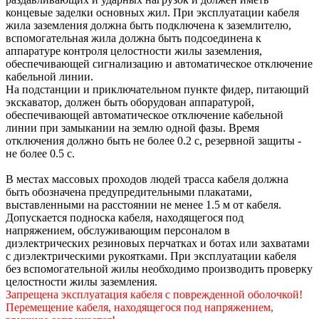
концевые заделки основных жил. При эксплуатации кабеля
жила заземления должна быть подключена к заземлителю,
вспомогательная жила должна быть подсоединена к
аппаратуре контроля целостности жилы заземления,
обеспечивающей сигнализацию и автоматическое отключение
кабельной линии.
На подстанции и приключательном пункте фидер, питающий
экскаватор, должен быть оборудован аппаратурой,
обеспечивающей автоматическое отключение кабельной
линии при замыкании на землю одной фазы. Время
отключения должно быть не более 0.2 с, резервной защиты -
не более 0.5 с.
В местах массовых проходов людей трасса кабеля должна
быть обозначена предупредительными плакатами,
выставленными на расстоянии не менее 1.5 м от кабеля.
Допускается подноска кабеля, находящегося под
напряжением, обслуживающим персоналом в
диэлектрических резиновых перчатках и ботах или захватами
с диэлектрическими рукоятками. При эксплуатации кабеля
без вспомогательной жилы необходимо производить проверку
целостности жилы заземления.
Запрещена эксплуатация кабеля с поврежденной оболочкой!
Перемещение кабеля, находящегося под напряжением,