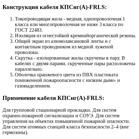
Конструкция кабеля КПСнг(А)-FRLS:
Токопроводящая жила - медная, однопроволочная 1
класса или многопроволочная не ниже 3 класса по
ГОСТ 22483.
Изоляция из огнестойкой кремнийорганической резины.
Общий экран из алюмолавсановой ленты и с
контактным проводником из медной луженой
проволоки.
Скрутка - изолированные жилы скручены в пару. В
кабелях с двумя парами, скрученные пары расположены
параллельно.
Оболочка оранжевого цвета из ПВХ пластиката
пониженной пожароопасности с низким дымо- и
газовыделением.
Применение кабеля КПСнг(А)-FRLS:
Для групповой стационарной прокладки. Для систем
охранно-пожарной сигнализации и СОУЭ. Для систем
управления на объектах повышенной пожарной опасности.
Для систем атомных станций класса безопасности 2–4 (вне
гермозоны).