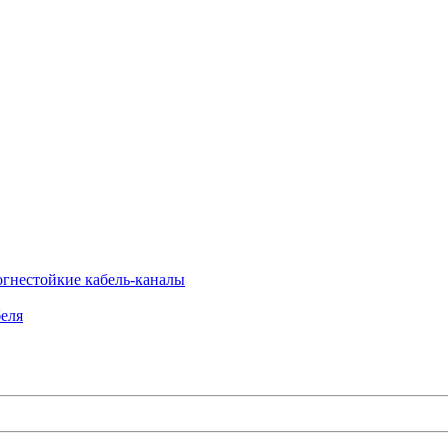
огнестойкие кабель-каналы
еля