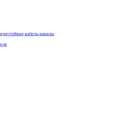
огнестойкие кабель-каналы
еля