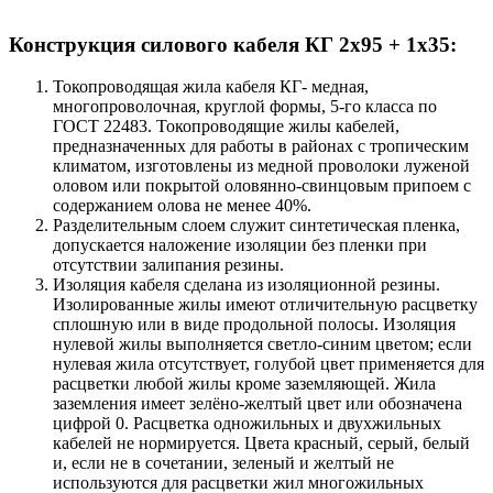
Конструкция силового кабеля КГ 2x95 + 1x35:
Токопроводящая жила кабеля КГ- медная,
многопроволочная, круглой формы, 5-го класса по
ГОСТ 22483. Токопроводящие жилы кабелей,
предназначенных для работы в районах с тропическим
климатом, изготовлены из медной проволоки луженой
оловом или покрытой оловянно-свинцовым припоем с
содержанием олова не менее 40%.
Разделительным слоем служит синтетическая пленка,
допускается наложение изоляции без пленки при
отсутствии залипания резины.
Изоляция кабеля сделана из изоляционной резины.
Изолированные жилы имеют отличительную расцветку
сплошную или в виде продольной полосы. Изоляция
нулевой жилы выполняется светло-синим цветом; если
нулевая жила отсутствует, голубой цвет применяется для
расцветки любой жилы кроме заземляющей. Жила
заземления имеет зелёно-желтый цвет или обозначена
цифрой 0. Расцветка одножильных и двухжильных
кабелей не нормируется. Цвета красный, серый, белый
и, если не в сочетании, зеленый и желтый не
используются для расцветки жил многожильных