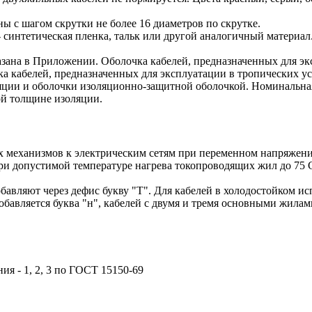
ы с шагом скрутки не более 16 диаметров по скрутке.
 синтетическая пленка, тальк или другой аналогичный материал
зана в Приложении. Оболочка кабелей, предназначенных для эк
 кабелей, предназначенных для эксплуатации в тропических ус
ляции и оболочки изоляционно-защитной оболочкой. Номинальн
й толщине изоляции.
 механизмов к электрическим сетям при переменном напряжени
при допустимой температуре нагрева токопроводящих жил до 75 
бавляют через дефис букву "Т". Для кабелей в холодостойком и
добавляется буква "н", кабелей с двумя и тремя основными жил
ия - 1, 2, 3 по ГОСТ 15150-69