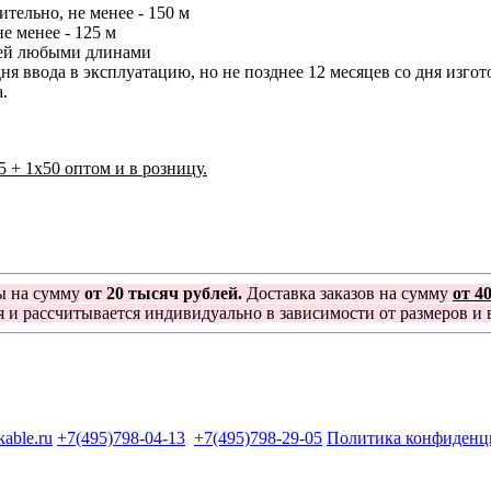
ельно, не менее - 150 м
е менее - 125 м
елей любыми длинами
ня ввода в эксплуатацию, но не позднее 12 месяцев со дня изгот
.
5 + 1x50 оптом и в розницу.
ы на сумму
от 20 тысяч рублей.
Доставка заказов на сумму
от 4
я и рассчитывается индивидуально в зависимости от размеров и в
kable.ru
+7(495)798-04-13
+7(495)798-29-05
Политика конфиденц