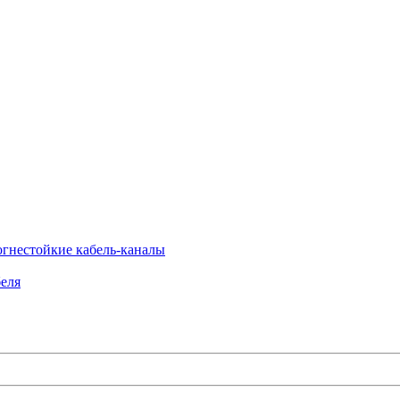
огнестойкие кабель-каналы
еля