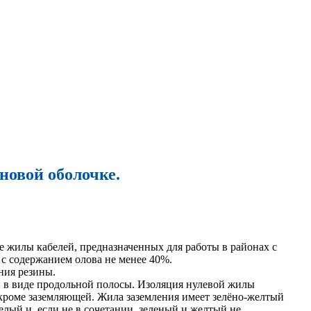
новой оболочке.
е жилы кабелей, предназначенных для работы в районах с
с содержанием олова не менее 40%.
ния резины.
 в виде продольной полосы. Изоляция нулевой жилы
 кроме заземляющей. Жила заземления имеет зелёно-желтый
лый и, если не в сочетании, зеленый и желтый не