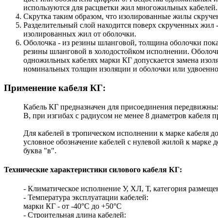
используются для расцветки жил многожильных кабелей.
Скрутка таким образом, что изолированные жилы скручен
Разделительный слой находится поверх скрученных жил -
изолированных жил от оболочки.
Оболочка - из резины шланговой, толщина оболочки пока
резины шланговой в холодостойком исполнении. Оболочка
одножильных кабелях марки КГ допускается замена изо
номинальных толщин изоляции и оболочки или удвоенно
Применение кабеля КГ:
Кабель КГ предназначен для присоединения передвижных
В, при изгибах с радиусом не менее 8 диаметров кабеля 
Для кабелей в тропическом исполнении к марке кабеля до
условное обозначение кабелей с нулевой жилой к марке 
буква "в".
Технические характеристики силового кабеля КГ:
- Климатическое исполнение У, ХЛ, Т, категория размещен
- Температура эксплуатации кабелей:
марки КГ - от -40°С до +50°С
- Строительная длина кабелей: