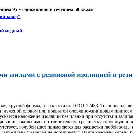
нием 95 + одножильный сечением 50 кв.мм
ий завод"
кий медный
ми жилами с резиновой изоляцией в рези
ая, круглой формы, 5-го класса по ГОСТ 22483. Токопроводящи
ки луженой оловом или покрытой оловянно-свинцовым припоем 
ускается наложение изоляции без пленки при отсутствии залипа
лированные жилы имеют отличительную расцветку сплошную или
сутствует, голубой цвет применяется для расцветки любой жилы
 двухжильных кабелей не нормируется. Цвета красный, серый, бе