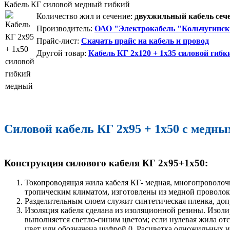
Кабель КГ силовой медный гибкий
Количество жил и сечение:
двухжильный кабель сече
Производитель:
ОАО "Электрокабель "Кольчугинск
Прайс-лист:
Скачать прайс на кабель и провод
Другой товар:
Кабель КГ 2x120 + 1x35 силовой гиб
Силовой кабель КГ 2x95 + 1x50 с медны
Конструкция силового кабеля КГ 2x95+1x50:
Токопроводящая жила кабеля КГ- медная, многопроволочн
тропическим климатом, изготовлены из медной проволо
Разделительным слоем служит синтетическая пленка, доп
Изоляция кабеля сделана из изоляционной резины. Изо
выполняется светло-синим цветом; если нулевая жила от
цвет или обозначена цифрой 0. Расцветка одножильных и