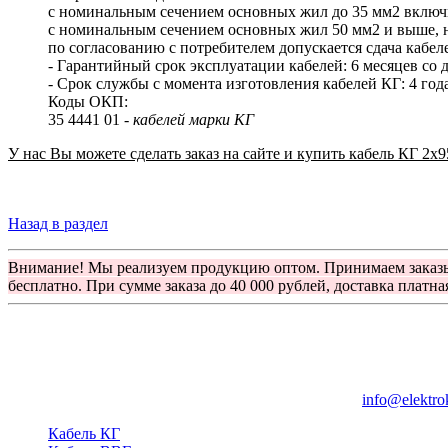
с номинальным сечением основных жил до 35 мм2 включит
с номинальным сечением основных жил 50 мм2 и выше, н
по согласованию с потребителем допускается сдача каб
- Гарантийный срок эксплуатации кабелей: 6 месяцев со д
- Срок службы с момента изготовления кабелей КГ: 4 года
Коды ОКП:
35 4441 01 -
кабелей марки КГ
У нас Вы можете сделать заказ на сайте и купить кабель КГ 2x9
Назад в раздел
Внимание! Мы реализуем продукцию оптом. Принимаем заказ
бесплатно. При сумме заказа до 40 000 рублей, доставка платна
Группа компаний "Электрокабель"
125480, Москва, Туристская ул, д.25, корп.1, оф. 21
info@elektro
Кабель КГ