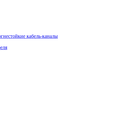
огнестойкие кабель-каналы
еля