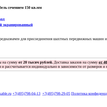
ель сечением 150 кв.мм
вод
й экранированный
едназначен для присоединения шахтных передвижных машин и м
ы на сумму
от 20 тысяч рублей.
Доставка заказов на сумму
от 4
я и рассчитывается индивидуально в зависимости от размеров и в
kable.ru
+7(495)798-04-13
+7(495)798-29-05
Политика конфиденц