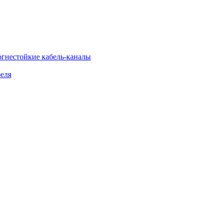
огнестойкие кабель-каналы
еля