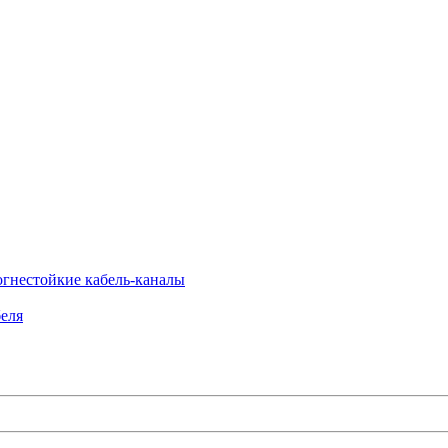
огнестойкие кабель-каналы
еля