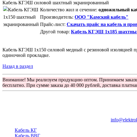
Кабель КГЭШ силовой шахтный экранированный
Количество жил и сечение:
одножильный каб
Производитель:
ООО "Камский кабель"
Прайс-лист:
Скачать прайс на кабель и про
Другой товар:
Кабель КГЭШ 1x185 шахтны
Кабель КГЭШ 1x150 силовой медный с резиновой изоляцией пр
одиночной прокладке.
Назад в раздел
Внимание! Мы реализуем продукцию оптом. Принимаем заказ
бесплатно. При сумме заказа до 40 000 рублей, доставка платна
Группа компаний "Электрокабель"
125480, Москва, Туристская ул, д.25, корп.1, оф. 21
info@elektro
Кабель КГ
Кабель ВВГ