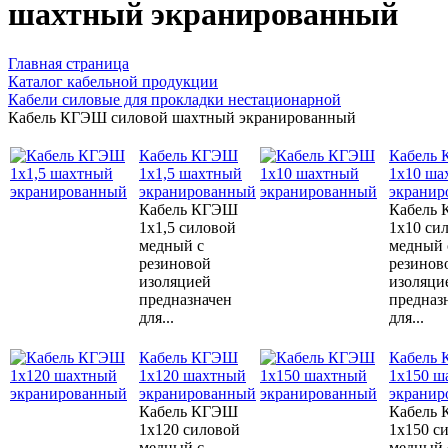
шахтный экранированный
Главная страница
Каталог кабельной продукции
Кабели силовые для прокладки нестационарной
Кабель КГЭШ силовой шахтный экранированный
Кабель КГЭШ
Кабель
1x1,5 шахтный
1x10 ша
экранированный
экранир
Кабель КГЭШ
Кабель
1x1,5 силовой
1x10 си
медный с
медный 
резиновой
резинов
изоляцией
изоляци
предназначен
предназ
для...
для...
Кабель КГЭШ
Кабель
1x120 шахтный
1x150 ш
экранированный
экранир
Кабель КГЭШ
Кабель
1x120 силовой
1x150 с
медный с
медный 