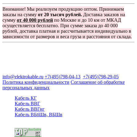
Внимание! Мы реализуем продукцию оптом. Принимаем
заказы на сумму
от 20 тысяч рублей.
Доставка заказов на
сумму
от 40 000 рублей
по Москве и до 10 км от МКАД
осуществляется бесплатно. При сумме заказа до 40 000
рублей, доставка платная и рассчитывается индивидуально в
зависимости от размеров и веса груза и расстояния от склада.
Группа компаний "Электрокабель"
125480, Москва, Туристская ул, д.25, корп.1, оф. 21
info@elektrokable.ru
+7(495)798-04-13
+7(495)798-29-05
Политика конфиденциальности
Соглашение об обработке
персональных данных
Кабель КГ
Кабель ВВГ
Кабель ВВГнг
Кабель ВБбШв, ВБШв