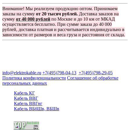
Внимание! Мы реализуем продукцию оптом. Принимаем
заказы на сумму
от 20 тысяч рублей.
Доставка заказов на
сумму
от 40 000 рублей
по Москве и до 10 км от МКАД
осуществляется бесплатно. При сумме заказа до 40 000
рублей, доставка платная и рассчитывается индивидуально в
зависимости от размеров и веса груза и расстояния от склада.
Группа компаний "Электрокабель"
125480, Москва, Туристская ул, д.25, корп.1, оф. 21
info@elektrokable.ru
+7(495)798-04-13
+7(495)798-29-05
Политика конфиденциальности
Соглашение об обработке
персональных данных
Кабель КГ
Кабель ВВГ
Кабель ВВГнг
Кабель ВБбШв, ВБШв