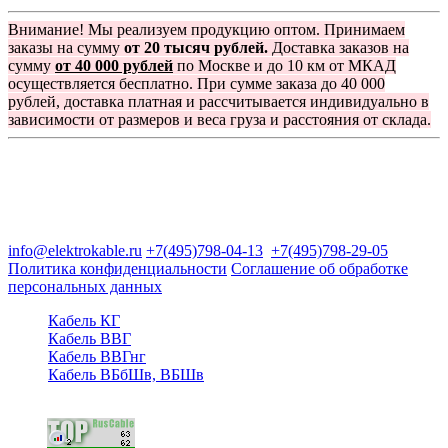
Внимание! Мы реализуем продукцию оптом. Принимаем
заказы на сумму
от 20 тысяч рублей.
Доставка заказов на
сумму
от 40 000 рублей
по Москве и до 10 км от МКАД
осуществляется бесплатно. При сумме заказа до 40 000
рублей, доставка платная и рассчитывается индивидуально в
зависимости от размеров и веса груза и расстояния от склада.
Группа компаний "Электрокабель"
125480, Москва, Туристская ул, д.25, корп.1, оф. 21
info@elektrokable.ru
+7(495)798-04-13
+7(495)798-29-05
Политика конфиденциальности
Соглашение об обработке
персональных данных
Кабель КГ
Кабель ВВГ
Кабель ВВГнг
Кабель ВБбШв, ВБШв