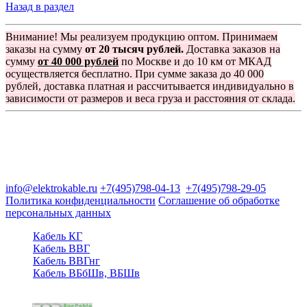
Назад в раздел
Внимание! Мы реализуем продукцию оптом. Принимаем
заказы на сумму
от 20 тысяч рублей.
Доставка заказов на
сумму
от 40 000 рублей
по Москве и до 10 км от МКАД
осуществляется бесплатно. При сумме заказа до 40 000
рублей, доставка платная и рассчитывается индивидуально в
зависимости от размеров и веса груза и расстояния от склада.
Группа компаний "Электрокабель"
125480, Москва, Туристская ул, д.25, корп.1, оф. 21
info@elektrokable.ru
+7(495)798-04-13
+7(495)798-29-05
Политика конфиденциальности
Соглашение об обработке
персональных данных
Кабель КГ
Кабель ВВГ
Кабель ВВГнг
Кабель ВБбШв, ВБШв