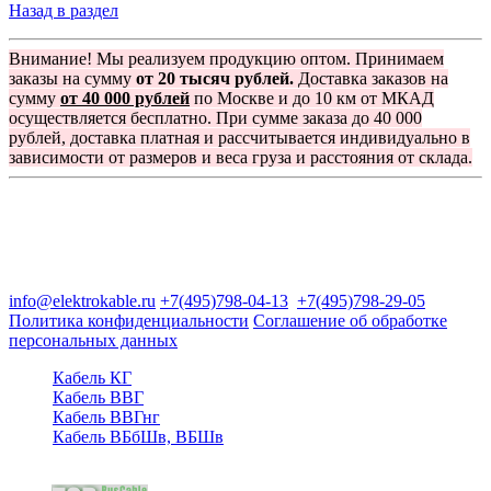
Назад в раздел
Внимание! Мы реализуем продукцию оптом. Принимаем
заказы на сумму
от 20 тысяч рублей.
Доставка заказов на
сумму
от 40 000 рублей
по Москве и до 10 км от МКАД
осуществляется бесплатно. При сумме заказа до 40 000
рублей, доставка платная и рассчитывается индивидуально в
зависимости от размеров и веса груза и расстояния от склада.
Группа компаний "Электрокабель"
125480, Москва, Туристская ул, д.25, корп.1, оф. 21
info@elektrokable.ru
+7(495)798-04-13
+7(495)798-29-05
Политика конфиденциальности
Соглашение об обработке
персональных данных
Кабель КГ
Кабель ВВГ
Кабель ВВГнг
Кабель ВБбШв, ВБШв