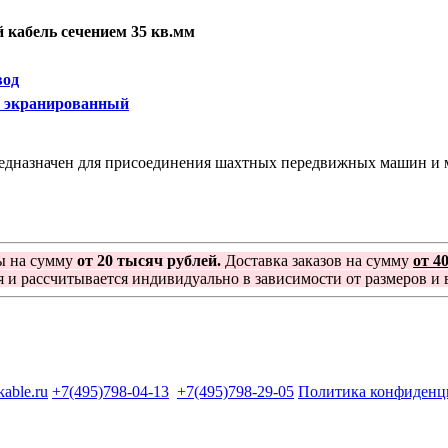
кабель сечением 35 кв.мм
вод
 экранированный
дназначен для присоединения шахтных передвижных машин и ме
ы на сумму
от 20 тысяч рублей.
Доставка заказов на сумму
от 4
я и рассчитывается индивидуально в зависимости от размеров и в
kable.ru
+7(495)798-04-13
+7(495)798-29-05
Политика конфиденц