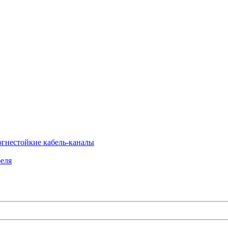
огнестойкие кабель-каналы
еля