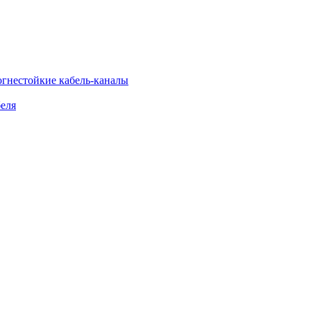
огнестойкие кабель-каналы
еля