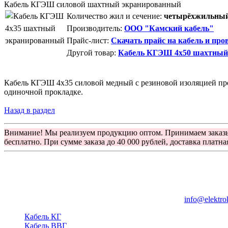
Кабель КГЭШ силовой шахтный экранированный
Количество жил и сечение:
четырёхжильный 
Производитель:
ООО "Камский кабель"
Прайс-лист:
Скачать прайс на кабель и про
Другой товар:
Кабель КГЭШ 4x50 шахтный
Кабель КГЭШ 4x35 силовой медный с резиновой изоляцией пре
одиночной прокладке.
Назад в раздел
Внимание! Мы реализуем продукцию оптом. Принимаем заказ
бесплатно. При сумме заказа до 40 000 рублей, доставка платна
Группа компаний "Электрокабель"
125480, Москва, Туристская ул, д.25, корп.1, оф. 21
info@elektro
Кабель КГ
Кабель ВВГ