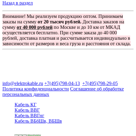
Назад в раздел
Внимание! Мы реализуем продукцию оптом. Принимаем
заказы на сумму
от 20 тысяч рублей.
Доставка заказов на
сумму
от 40 000 рублей
по Москве и до 10 км от МКАД
осуществляется бесплатно. При сумме заказа до 40 000
рублей, доставка платная и рассчитывается индивидуально в
зависимости от размеров и веса груза и расстояния от склада.
Группа компаний "Электрокабель"
125480, Москва, Туристская ул, д.25, корп.1, оф. 21
info@elektrokable.ru
+7(495)798-04-13
+7(495)798-29-05
Политика конфиденциальности
Соглашение об обработке
персональных данных
Кабель КГ
Кабель ВВГ
Кабель ВВГнг
Кабель ВБбШв, ВБШв